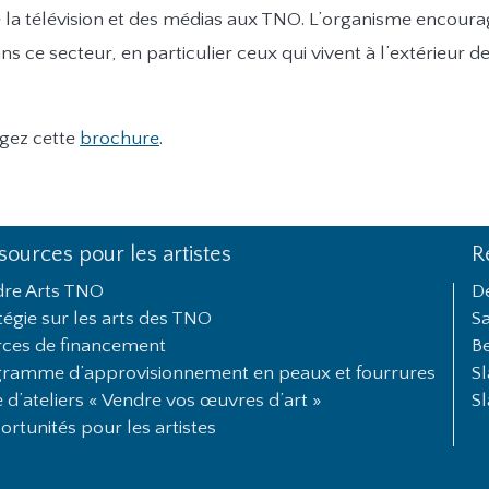
de la télévision et des médias aux TNO. L’organisme encour
ns ce secteur, en particulier ceux qui vivent à l’extérieur d
rgez cette
brochure
.
sources pour les artistes
R
dre Arts TNO
D
tégie sur les arts des TNO
S
ces de financement
Be
ramme d’approvisionnement en peaux et fourrures
S
e d’ateliers « Vendre vos œuvres d’art »
S
rtunités pour les artistes