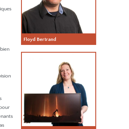
tiques
Floyd Bertrand
 bien
ision
s
 pour
enants
as