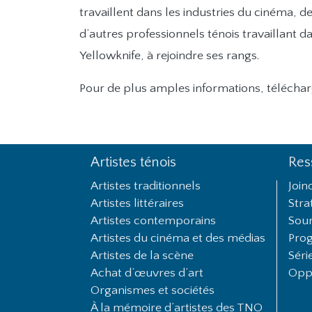
travaillent dans les industries du cinéma, 
d’autres professionnels ténois travaillant da
Yellowknife, à rejoindre ses rangs.
Pour de plus amples informations, télécha
Artistes ténois
Res
Footer First
Artistes traditionnels
Join
Artistes littéraires
Stra
Artistes contemporains
Sour
Artistes du cinéma et des médias
Prog
Artistes de la scène
Séri
Achat d’œuvres d’art
Oppo
Organismes et sociétés
À la mémoire d’artistes des TNO