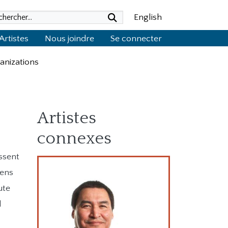
English
Submit search
Artistes
Nous joindre
Se connecter
anizations
Artistes
connexes
ssent
gens
ute
d