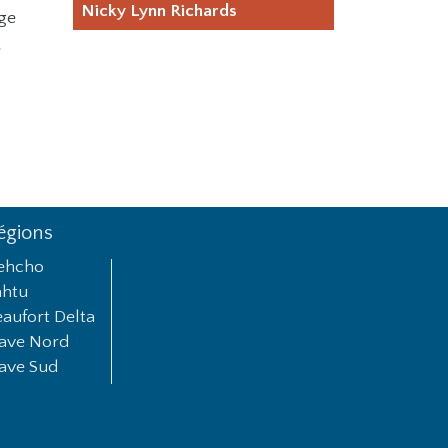
Nicky Lynn Richards
age
e
égions
ehcho
ahtu
aufort Delta
lave Nord
lave Sud